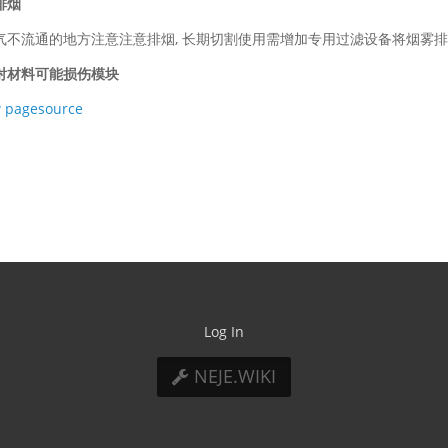
排烟
气不流通的地方注意注意排烟, 长期切割使用需增加专用过滤设备将烟雾排
射材料可能损伤模块
 pagesource
Log In
NEJE.WIKI