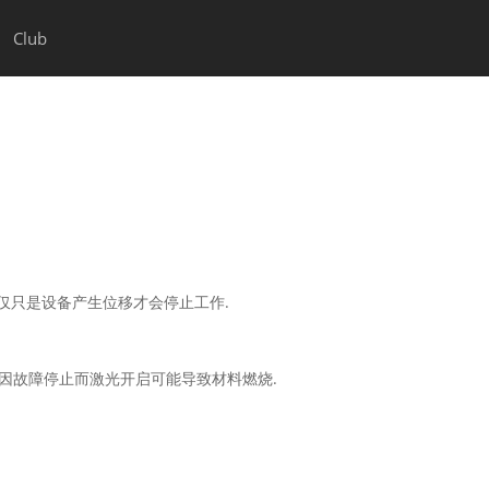
Club
仅仅只是设备产生位移才会停止工作.
备因故障停止而激光开启可能导致材料燃烧.