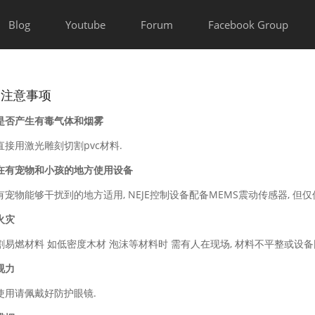
Blog
Youtube
Forum
Facebook Group
装注意事项
是否产生有毒气体和烟雾
直接用激光雕刻切割pvc材料.
在有宠物和小孩的地方使用设备
有宠物能够干扰到的地方适用, NEJE控制设备配备MEMS震动传感器, 但
火灾
割易燃材料 如低密度木材 泡沫等材料时 需有人在现场, 材料不平整或设
视力
使用请佩戴好防护眼镜.