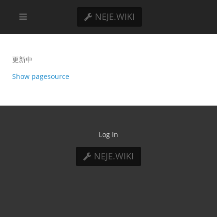
NEJE.WIKI
更新中
Show pagesource
Log In
NEJE.WIKI