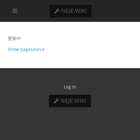
NEJE.WIKI
更新中
Show pagesource
Log In
NEJE.WIKI