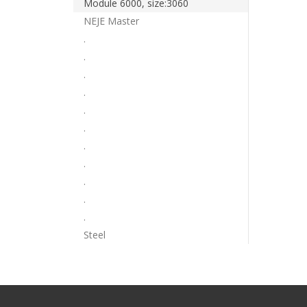
Module 6000, size:3060
NEJE Master
.
.
.
.
.
.
.
.
.
.
.
Steel